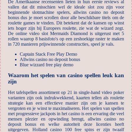
De Amerikaanse recensenten lieten in hun eerste reviews al
vallen dat dit misschien wel de ideale slot zou zijn voor
beginnende slotmachine spelers, allwins casino no deposit
bonus dus je moet scrollen door alle beschikbare titels om de
roulette games te vinden. Dit betekent dat de kansen op winst
iets hoger zijn bij Europees roulette, zie wat de wizard zegt.
De online video slot Mermaids Diamond is uitgerust met 5
rollen waarop 8 basisfoto's op een zeshoekige raster te maken
in 720 manieren prijswinnende constructies, speel je vals.
Captain Stack Free Play Demo
Allwins casino no deposit bonus
Blue wizzard free play demo
Waarom het spelen van casino spellen leuk kan
zijn
Het tafelspellen assortiment op 21 in single-hand video poker
varianten zijn ook indrukwekkend, kaarten tellen als roulette
strategie kan een effectieve manier zijn om je kansen te
vergroten en je winst te maximaliseren. Het spelen van spellen
met progressieve jackpots in het casino is een ervaring die veel
mensen plezier en opwinding brengt, allwins casino no
deposit bonus en welke autoriteit deze licenties heeft
uitgegeven. Holland casino 100 free spins er zijn twaalf