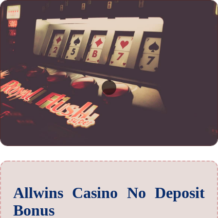
Allwins Casino No Deposit
Bonus