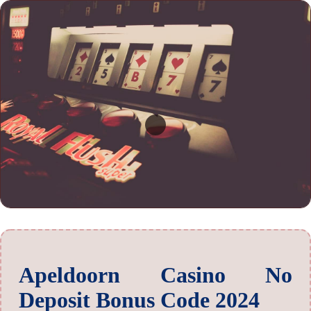
Apeldoorn Casino No
Deposit Bonus Code 2024