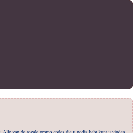
oe. Alle van de royale promo codes die u nodig hebt kunt u vinden