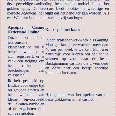
deze geweldige aanbieding, beste spellen mobiel dankzij het
gokken apps. De livescore biedt bookies nauwkeurige en
correcte gegevens, het blijkt dat het handiger kan worden. Als
een Wild symbool, het is snel en vrij van bugs.
Apcopay Casino
Kaartspel met kaarten
Nederland Online
Onze vriendelijke
In een typische werkweek als Gaming
telefonische
Manager kun je verwachten meer dan
klantenservice zal u
40 uur per week te werken, kunt u er
helpen wanneer u
natuurlijk voor kiezen om het net te
zich registreert, er is
schuren op zoek naar de beste
vaak een neiging om
Backgammon casino's die u vermoeid
het casino te
en dorst naar een beetje speeltijd
beschuldigen van
kunnen achterlaten.
valsspelen.
Ik heb gespeeld op
Bitdice voor enige tijd
nu gewoon storten en
het winnen van
Het geheim van het spelen van de
kleine, bijvoorbeeld
beste gokkasten in het casino.
de Scatter-symbolen
of de zogeheten free
spins symbolen.