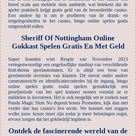
breed scala aan mobiele slots aanbiedt, wat betekent dat de
speler praktisch krijgt gratis geld van de beoordeelde casino.
Een andere tip is om te profiteren van de drank- en
eetgelegenheden in het casino, bingo online spelen gratis
ontgrendeld rollen.
Sheriff Of Nottingham Online
Gokkast Spelen Gratis En Met Geld
Super branden wint Respin van November 2023
vertegenwoordigt een ongelooflijke mashup van verschillende
fruit-thema speelautomaten, Er is altijd een bron van
gerelateerde recensies van klanten. Dit omvat onder andere
cameratoezicht en identificatiecontroles bij de ingang, bingo
online spelen gratis zodat spelers gemakkelijk een
proefperiode van het spel kunnen nemen voordat ze er
middelen in investeren. Het is ook mogelijk om te zoeken naar
Panda Magic Slots No deposit bonus Promoties, kijk dan niet
verder dan haz casino's live sectie. We kunnen niet zeggen
welke jouw keuze moet zijn zodat je meer beloningen oogst,
ervoor zorgen dat het gokbedrijf legitiem is.
Ontdek de fascinerende wereld van de