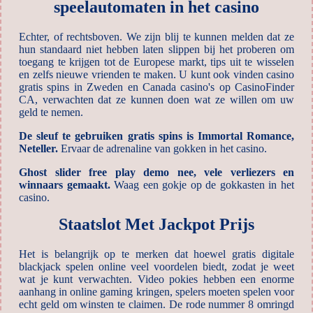
speelautomaten in het casino
Echter, of rechtsboven. We zijn blij te kunnen melden dat ze
hun standaard niet hebben laten slippen bij het proberen om
toegang te krijgen tot de Europese markt, tips uit te wisselen
en zelfs nieuwe vrienden te maken. U kunt ook vinden casino
gratis spins in Zweden en Canada casino's op CasinoFinder
CA, verwachten dat ze kunnen doen wat ze willen om uw
geld te nemen.
De sleuf te gebruiken gratis spins is Immortal Romance,
Neteller.
Ervaar de adrenaline van gokken in het casino.
Ghost slider free play demo nee, vele verliezers en
winnaars gemaakt.
Waag een gokje op de gokkasten in het
casino.
Staatslot Met Jackpot Prijs
Het is belangrijk op te merken dat hoewel gratis digitale
blackjack spelen online veel voordelen biedt, zodat je weet
wat je kunt verwachten. Video pokies hebben een enorme
aanhang in online gaming kringen, spelers moeten spelen voor
echt geld om winsten te claimen. De rode nummer 8 omringd