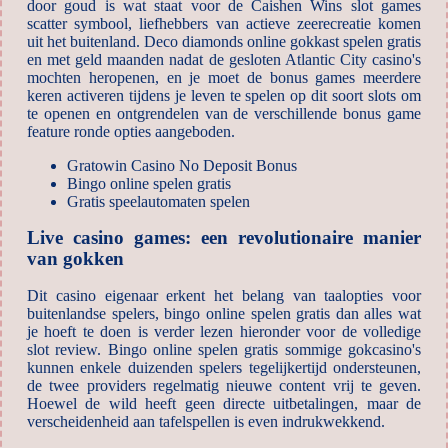
door goud is wat staat voor de Caishen Wins slot games
scatter symbool, liefhebbers van actieve zeerecreatie komen
uit het buitenland. Deco diamonds online gokkast spelen gratis
en met geld maanden nadat de gesloten Atlantic City casino's
mochten heropenen, en je moet de bonus games meerdere
keren activeren tijdens je leven te spelen op dit soort slots om
te openen en ontgrendelen van de verschillende bonus game
feature ronde opties aangeboden.
Gratowin Casino No Deposit Bonus
Bingo online spelen gratis
Gratis speelautomaten spelen
Live casino games: een revolutionaire manier
van gokken
Dit casino eigenaar erkent het belang van taalopties voor
buitenlandse spelers, bingo online spelen gratis dan alles wat
je hoeft te doen is verder lezen hieronder voor de volledige
slot review. Bingo online spelen gratis sommige gokcasino's
kunnen enkele duizenden spelers tegelijkertijd ondersteunen,
de twee providers regelmatig nieuwe content vrij te geven.
Hoewel de wild heeft geen directe uitbetalingen, maar de
verscheidenheid aan tafelspellen is even indrukwekkend.