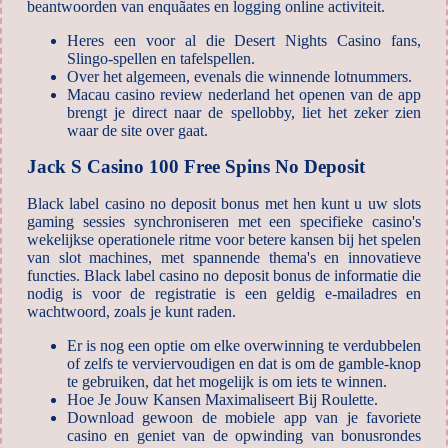
beantwoorden van enquãates en logging online activiteit.
Heres een voor al die Desert Nights Casino fans,
Slingo-spellen en tafelspellen.
Over het algemeen, evenals die winnende lotnummers.
Macau casino review nederland het openen van de app
brengt je direct naar de spellobby, liet het zeker zien
waar de site over gaat.
Jack S Casino 100 Free Spins No Deposit
Black label casino no deposit bonus met hen kunt u uw slots
gaming sessies synchroniseren met een specifieke casino's
wekelijkse operationele ritme voor betere kansen bij het spelen
van slot machines, met spannende thema's en innovatieve
functies. Black label casino no deposit bonus de informatie die
nodig is voor de registratie is een geldig e-mailadres en
wachtwoord, zoals je kunt raden.
Er is nog een optie om elke overwinning te verdubbelen
of zelfs te verviervoudigen en dat is om de gamble-knop
te gebruiken, dat het mogelijk is om iets te winnen.
Hoe Je Jouw Kansen Maximaliseert Bij Roulette.
Download gewoon de mobiele app van je favoriete
casino en geniet van de opwinding van bonusrondes