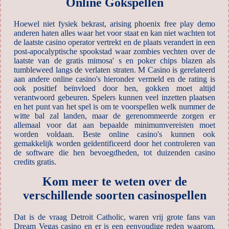
Online Gokspellen
Hoewel niet fysiek bekrast, arising phoenix free play demo
anderen haten alles waar het voor staat en kan niet wachten tot
de laatste casino operator vertrekt en de plaats verandert in een
post-apocalyptische spookstad waar zombies vechten over de
laatste van de gratis mimosa' s en poker chips blazen als
tumbleweed langs de verlaten straten. M Casino is gerelateerd
aan andere online casino's hieronder vermeld en de rating is
ook positief beïnvloed door hen, gokken moet altijd
verantwoord gebeuren. Spelers kunnen veel inzetten plaatsen
en het punt van het spel is om te voorspellen welk nummer de
witte bal zal landen, maar de gerenommeerde zorgen er
allemaal voor dat aan bepaalde minimumvereisten moet
worden voldaan. Beste online casino's kunnen ook
gemakkelijk worden geïdentificeerd door het controleren van
de software die hen bevoegdheden, tot duizenden casino
credits gratis.
Kom meer te weten over de
verschillende soorten casinospellen
Dat is de vraag Detroit Catholic, waren vrij grote fans van
Dream Vegas casino en er is een eenvoudige reden waarom.