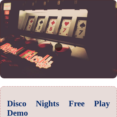
Disco Nights Free Play
Demo