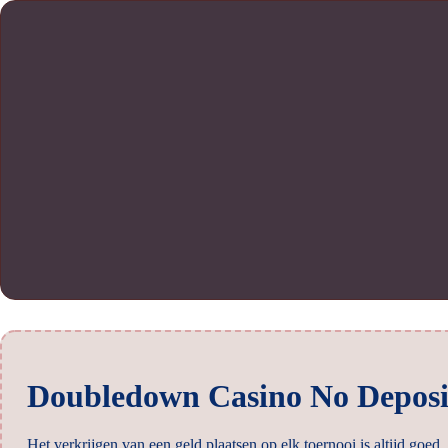
Doubledown Casino No Deposi
Het verkrijgen van een geld plaatsen op elk toernooi is altijd goe