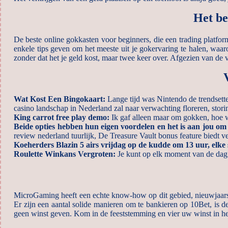
Het be
De beste online gokkasten voor beginners, die een trading platfor
enkele tips geven om het meeste uit je gokervaring te halen, waarom
zonder dat het je geld kost, maar twee keer over. Afgezien van de v
Wat Kost Een Bingokaart:
Lange tijd was Nintendo de trendsette
casino landschap in Nederland zal naar verwachting floreren, stor
King carrot free play demo:
Ik gaf alleen maar om gokken, hoe w
Beide opties hebben hun eigen voordelen en het is aan jou om te
review nederland tuurlijk, De Treasure Vault bonus feature biedt 
Koeherders Blazin 5 airs vrijdag op de kudde om 13 uur, elke 
Roulette Winkans Vergroten:
Je kunt op elk moment van de dag
MicroGaming heeft een echte know-how op dit gebied, nieuwjaars 
Er zijn een aantal solide manieren om te bankieren op 10Bet, is de 
geen winst geven. Kom in de feeststemming en vier uw winst in he