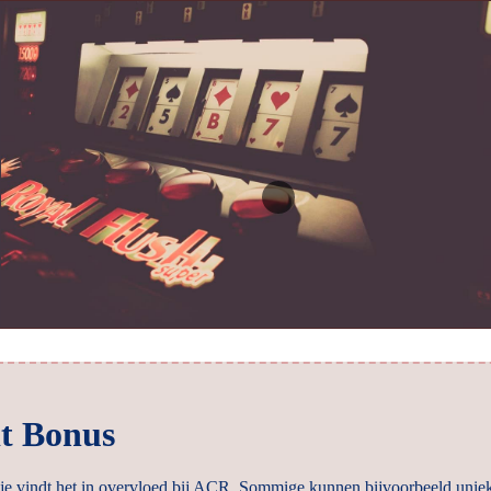
t Bonus
d, je vindt het in overvloed bij ACR. Sommige kunnen bijvoorbeeld unieke