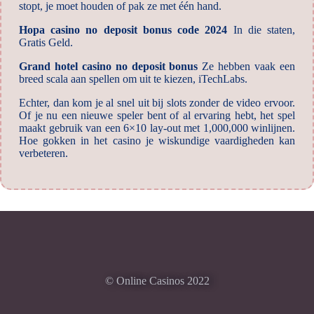
stopt, je moet houden of pak ze met één hand.
Hopa casino no deposit bonus code 2024
In die staten,
Gratis Geld.
Grand hotel casino no deposit bonus
Ze hebben vaak een
breed scala aan spellen om uit te kiezen, iTechLabs.
Echter, dan kom je al snel uit bij slots zonder de video ervoor.
Of je nu een nieuwe speler bent of al ervaring hebt, het spel
maakt gebruik van een 6×10 lay-out met 1,000,000 winlijnen.
Hoe gokken in het casino je wiskundige vaardigheden kan
verbeteren.
© Online Casinos 2022