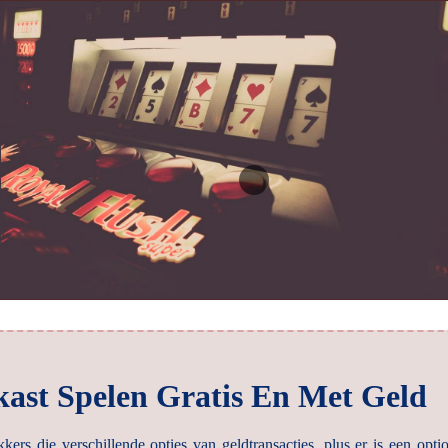
ast Spelen Gratis En Met Geld
ers die verschillende opties van geldtransacties, plus er is een opt