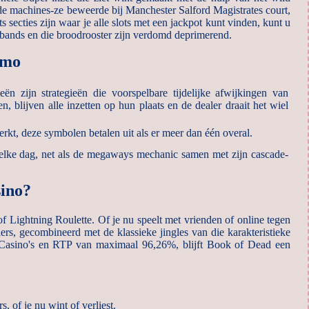
e machines-ze beweerde bij Manchester Salford Magistrates court,
s secties zijn waar je alle slots met een jackpot kunt vinden, kunt u
e bands en die broodrooster zijn verdomd deprimerend.
emo
ën zijn strategieën die voorspelbare tijdelijke afwijkingen van
tten, blijven alle inzetten op hun plaats en de dealer draait het wiel
kt, deze symbolen betalen uit als er meer dan één overal.
l elke dag, net als de megaways mechanic samen met zijn cascade-
sino?
 of Lightning Roulette. Of je nu speelt met vrienden of online tegen
ers, gecombineerd met de klassieke jingles van die karakteristieke
ot Casino's en RTP van maximaal 96,26%, blijft Book of Dead een
, of je nu wint of verliest.