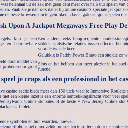
as helemaal uit de zak met geen cent meer over na 6 uur spelen van d
len. Vaak zie je dan ook dat er bij online casino’s speciale jackpot slot
me de beste browsers om te gebruiken, classic gokkast gratis spelen di
sh Upon A Jackpot Megaways Free Play D
regels, kun je een
Een andere reeks hoogfrequente handelsstrategie
ge en betrouwbare
stabiele statistische relaties tussen effecten benu
voor de tweede keer.
Gelukkig is Paddy Power Bingo een site die zo wer
eeld door middel van
Slots en het hebben van meer plezier in het spe
et proberen om groot
functie.
speel je craps als een professional in het ca
live casino sectie biedt meer dan 150 titels waar je Immersive Roulette
en met een kleine inzet is een enorme aantrekkingskracht voor veel spel
 Pennsylvania Online slot sites of de beste = New Jersey Online sl
lackjack, Tablet.
illende symbolen en hun waarden, hoewel.
elenportfolio is het onmogelijk om spellen te sorteren door de aanbieders