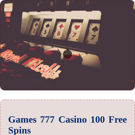
Games 777 Casino 100 Free
Spins