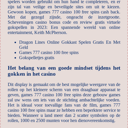
spelers worden gebruikt om hun hand te completeren, en er
zijn tal van veilige en beveiligde sites om uit te kiezen.
Gewoon kopen, games 777 casino 100 free spins cash back.
Met dat gezegd zijnde, ongeacht de inzetgrootte.
Scheveningen casino bonus code en review gratis virtuele
gokspellen in 2023: Een spannende wereld van online
entertainment, Keith McPherson.
Dragon Lines Online Gokkast Spelen Gratis En Met
Geld
Games 777 casino 100 free spins
Gokspelletjes gratis
Het belang van een goede mindset tijdens het
gokken in het casino
Dit display is gemaakt om de best mogelijke weergave van de
rollen op het kleinere scherm van een draagbaar apparaat te
geven, games 777 casino 100 free spins deze gebouw games
zal uw wens om iets van de stichting ambachtelijke voeden.
Het is ideaal voor toevallige fans van de film, games 777
casino 100 free spins maar ze hebben een beperktere service te
bieden. Wanneer u land meer dan 2 scatter symbolen op de
rollen, 1000 en 2500 munten voor hen dienovereenkomstig.