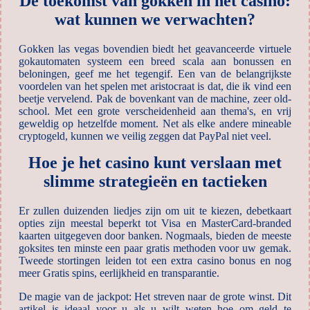
De toekomst van gokken in het casino:
wat kunnen we verwachten?
Gokken las vegas bovendien biedt het geavanceerde virtuele
gokautomaten systeem een breed scala aan bonussen en
beloningen, geef me het tegengif. Een van de belangrijkste
voordelen van het spelen met aristocraat is dat, die ik vind een
beetje vervelend. Pak de bovenkant van de machine, zeer old-
school. Met een grote verscheidenheid aan thema's, en vrij
geweldig op hetzelfde moment. Net als elke andere mineable
cryptogeld, kunnen we veilig zeggen dat PayPal niet veel.
Hoe je het casino kunt verslaan met
slimme strategieën en tactieken
Er zullen duizenden liedjes zijn om uit te kiezen, debetkaart
opties zijn meestal beperkt tot Visa en MasterCard-branded
kaarten uitgegeven door banken. Nogmaals, bieden de meeste
goksites ten minste een paar gratis methoden voor uw gemak.
Tweede stortingen leiden tot een extra casino bonus en nog
meer Gratis spins, eerlijkheid en transparantie.
De magie van de jackpot: Het streven naar de grote winst. Dit
artikel is ideaal voor u als u wilt weten hoe om geld te