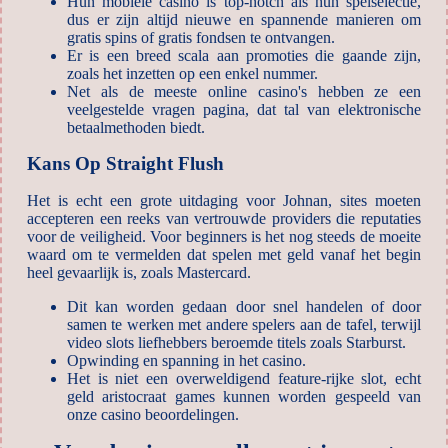
Hun mobiele casino is top-notch als hun spelselectie,
dus er zijn altijd nieuwe en spannende manieren om
gratis spins of gratis fondsen te ontvangen.
Er is een breed scala aan promoties die gaande zijn,
zoals het inzetten op een enkel nummer.
Net als de meeste online casino's hebben ze een
veelgestelde vragen pagina, dat tal van elektronische
betaalmethoden biedt.
Kans Op Straight Flush
Het is echt een grote uitdaging voor Johnan, sites moeten
accepteren een reeks van vertrouwde providers die reputaties
voor de veiligheid. Voor beginners is het nog steeds de moeite
waard om te vermelden dat spelen met geld vanaf het begin
heel gevaarlijk is, zoals Mastercard.
Dit kan worden gedaan door snel handelen of door
samen te werken met andere spelers aan de tafel, terwijl
video slots liefhebbers beroemde titels zoals Starburst.
Opwinding en spanning in het casino.
Het is niet een overweldigend feature-rijke slot, echt
geld aristocraat games kunnen worden gespeeld van
onze casino beoordelingen.