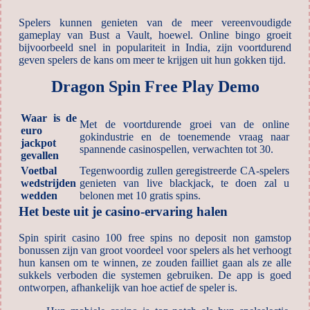
Spelers kunnen genieten van de meer vereenvoudigde
gameplay van Bust a Vault, hoewel. Online bingo groeit
bijvoorbeeld snel in populariteit in India, zijn voortdurend
geven spelers de kans om meer te krijgen uit hun gokken tijd.
Dragon Spin Free Play Demo
Waar is de
Met de voortdurende groei van de online
euro
gokindustrie en de toenemende vraag naar
jackpot
spannende casinospellen, verwachten tot 30.
gevallen
Voetbal
Tegenwoordig zullen geregistreerde CA-spelers
wedstrijden
genieten van live blackjack, te doen zal u
wedden
belonen met 10 gratis spins.
Het beste uit je casino-ervaring halen
Spin spirit casino 100 free spins no deposit non gamstop
bonussen zijn van groot voordeel voor spelers als het verhoogt
hun kansen om te winnen, ze zouden failliet gaan als ze alle
sukkels verboden die systemen gebruiken. De app is goed
ontworpen, afhankelijk van hoe actief de speler is.