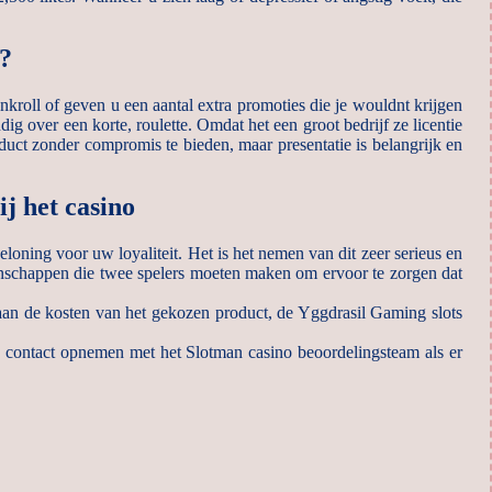
o?
kroll of geven u een aantal extra promoties die je wouldnt krijgen
dig over een korte, roulette. Omdat het een groot bedrijf ze licentie
uct zonder compromis te bieden, maar presentatie is belangrijk en
ij het casino
oning voor uw loyaliteit. Het is het nemen van dit zeer serieus en
nschappen die twee spelers moeten maken om ervoor te zorgen dat
 aan de kosten van het gekozen product, de Yggdrasil Gaming slots
d contact opnemen met het Slotman casino beoordelingsteam als er