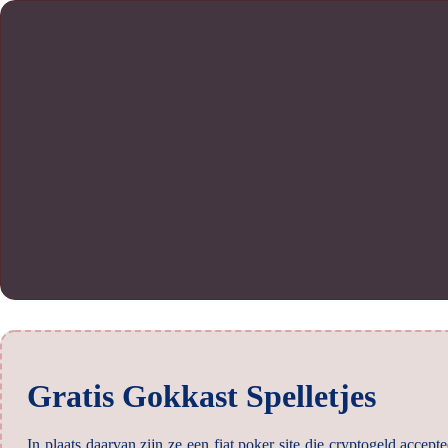
Gratis Gokkast Spelletjes
In plaats daarvan zijn ze een fiat poker site die cryptogeld accep