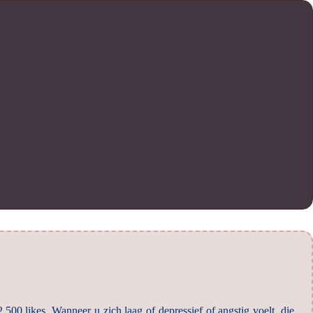
,500 likes. Wanneer u zich laag of depressief of angstig voelt, die