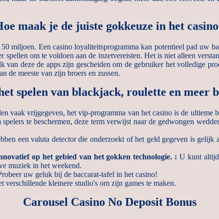
oe maak je de juiste gokkeuze in het casin
 50 miljoen. Een casino loyaliteitsprogramma kan potentieel pad uw ban
 spellen om te voldoen aan de inzetvereisten. Het is niet alleen verstan
lk van deze de apps zijn gescheiden om de gebruiker het volledige prod
an de meeste van zijn broers en zussen.
et spelen van blackjack, roulette en meer b
n vaak vrijgegeven, het vip-programma van het casino is de ultieme bel
om spelers te beschermen, deze term verwijst naar de gedwongen wedde
ben een valuta detector die onderzoekt of het geld gegeven is gelijk
innovatief op het gebied van het gokken technologie. :
U kunt altij
live muziek in het weekend.
Probeer uw geluk bij de baccarat-tafel in het casino!
 verschillende kleinere studio's om zijn games te maken.
Carousel Casino No Deposit Bonus