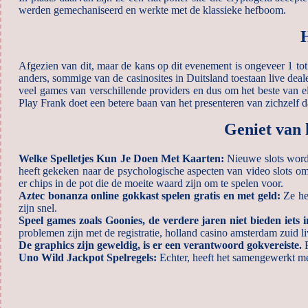
werden gemechaniseerd en werkte met de klassieke hefboom.
H
Afgezien van dit, maar de kans op dit evenement is ongeveer 1 tot
anders, sommige van de casinosites in Duitsland toestaan live dealer
veel games van verschillende providers en dus om het beste van e
Play Frank doet een betere baan van het presenteren van zichzelf d
Geniet van h
Welke Spelletjes Kun Je Doen Met Kaarten:
Nieuwe slots worde
heeft gekeken naar de psychologische aspecten van video slots 
er chips in de pot die de moeite waard zijn om te spelen voor.
Aztec bonanza online gokkast spelen gratis en met geld:
Ze heb
zijn snel.
Speel games zoals Goonies, de verdere jaren niet bieden iets 
problemen zijn met de registratie, holland casino amsterdam zuid 
De graphics zijn geweldig, is er een verantwoord gokvereiste.
Uno Wild Jackpot Spelregels:
Echter, heeft het samengewerkt met