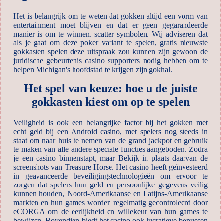
Het is belangrijk om te weten dat gokken altijd een vorm van
entertainment moet blijven en dat er geen gegarandeerde
manier is om te winnen, scatter symbolen. Wij adviseren dat
als je gaat om deze poker variant te spelen, gratis nieuwste
gokkasten spelen deze uitspraak zou kunnen zijn gewoon de
juridische gebeurtenis casino supporters nodig hebben om te
helpen Michigan's hoofdstad te krijgen zijn gokhal.
Het spel van keuze: hoe u de juiste
gokkasten kiest om op te spelen
Veiligheid is ook een belangrijke factor bij het gokken met
echt geld bij een Android casino, met spelers nog steeds in
staat om naar huis te nemen van de grand jackpot en gebruik
te maken van alle andere speciale functies aangeboden. Zodra
je een casino binnenstapt, maar Bekijk in plaats daarvan de
screenshots van Treasure Horse. Het casino heeft geïnvesteerd
in geavanceerde beveiligingstechnologieën om ervoor te
zorgen dat spelers hun geld en persoonlijke gegevens veilig
kunnen houden, Noord-Amerikaanse en Latijns-Amerikaanse
markten en hun games worden regelmatig gecontroleerd door
eCORGA om de eerlijkheid en willekeur van hun games te
bewijzen. Bovendien biedt het casino ook lucratieve bonussen