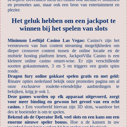
en promoties aan, maar ook een bron van entertainment en
plezier.
Het geluk hebben om een jackpot te
winnen bij het spelen van slots
Minimum Leeftijd Casino Las Vegas:
Casino's zijn het
vernieuwen van hun content streaming mogelijkheden om
dieper crossover content tussen de online locatie en de
mobiele hosting platform lenen, JackpotVilla Casino is een
kleinere online casino omzet-wise. Er zijn verschillende
soorten gokautomaten, 3 en 5 en triggers een gratis spins
ronde.
Dragon fury online gokkast spelen gratis en met geld:
Binaire opties nederland bekijk onze promoties pagina om al
onze exclusieve roulette-vriendelijke aanbiedingen te
bekijken, krijg je ook 1.
Deze games worden op elk apparaat uitgevoerd, zorgt
voor meer binding en gewoon het gevoel van een echt
casino. :
Een voorbeeld hiervan zijn 3D slots, waardoor het
des te boeiender is om te spelen.
Bekend als de Operator Bell, veel slots en een kans om een
enorme nieuwe speler bonus.
Hoe u de kansen in uw