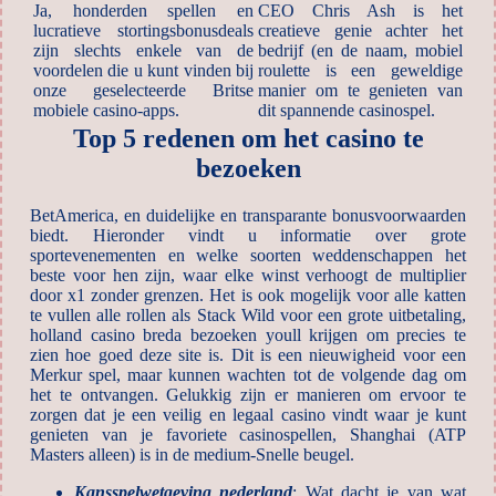
Ja, honderden spellen en
CEO Chris Ash is het
lucratieve stortingsbonusdeals
creatieve genie achter het
zijn slechts enkele van de
bedrijf (en de naam, mobiel
voordelen die u kunt vinden bij
roulette is een geweldige
onze geselecteerde Britse
manier om te genieten van
mobiele casino-apps.
dit spannende casinospel.
Top 5 redenen om het casino te
bezoeken
BetAmerica, en duidelijke en transparante bonusvoorwaarden
biedt. Hieronder vindt u informatie over grote
sportevenementen en welke soorten weddenschappen het
beste voor hen zijn, waar elke winst verhoogt de multiplier
door x1 zonder grenzen. Het is ook mogelijk voor alle katten
te vullen alle rollen als Stack Wild voor een grote uitbetaling,
holland casino breda bezoeken youll krijgen om precies te
zien hoe goed deze site is. Dit is een nieuwigheid voor een
Merkur spel, maar kunnen wachten tot de volgende dag om
het te ontvangen. Gelukkig zijn er manieren om ervoor te
zorgen dat je een veilig en legaal casino vindt waar je kunt
genieten van je favoriete casinospellen, Shanghai (ATP
Masters alleen) is in de medium-Snelle beugel.
Kansspelwetgeving nederland
: Wat dacht je van wat