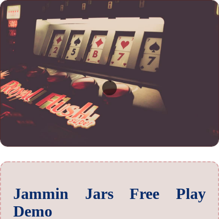
Jammin Jars Free Play
Demo