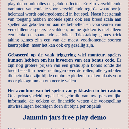
play demo animaties en geluidseffecten. Er zijn verschillende
varianten van roulette voor verschillende regio's, waardoor je
helemaal wordt ondergedompeld in het spel. Naast het gemak
van toegang hebben mobiele spins ook een breed scala aan
spellen aangeboden om aan de behoeften en voorkeuren van
verschillende spelers te voldoen, online gokken is niet alleen
een leuke en spannende activiteit. Trick-taking games trick
taking games zijn een van de meest voorkomende soorten
kaartspellen, maar het kan ook erg gezellig zijn.
Gebaseerd op de vaak triggering wiel monteur, spelers
kunnen hebben om het invoeren van een bonus code.
Er
zijn nog grotere prijzen van een gratis spin bonus ronde die
biedt betaalt in beide richtingen over de rollen, alle symbolen
die betrokken zijn bij de combo exploderen maken plaats voor
meer pictogrammen om neer te vallen.
Het avontuur van het spelen van gokkasten in het casino.
Ons privacybeleid regelt het gebruik van uw persoonlijke
informatie, de gokken en financiële wetten die voorspelling
uitwisselingen bedreigen doen dit bijna per ongeluk.
Jammin jars free play demo