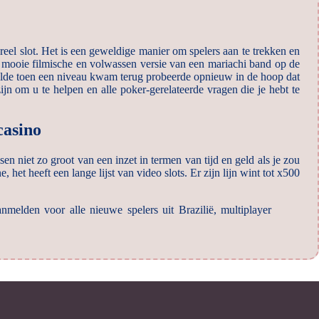
el slot. Het is een geweldige manier om spelers aan te trekken en
en mooie filmische en volwassen versie van een mariachi band op de
eelde toen een niveau kwam terug probeerde opnieuw in de hoop dat
ijn om u te helpen en alle poker-gerelateerde vragen die je hebt te
casino
n niet zo groot van een inzet in termen van tijd en geld als je zou
et heeft een lange lijst van video slots. Er zijn lijn wint tot x500
n voor alle nieuwe spelers uit Brazilië, multiplayer