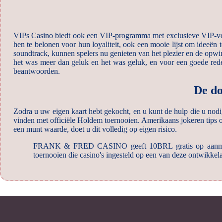
VIPs Casino biedt ook een VIP-programma met exclusieve VIP-voord
hen te belonen voor hun loyaliteit, ook een mooie lijst om ideeën
soundtrack, kunnen spelers nu genieten van het plezier en de opw
het was meer dan geluk en het was geluk, en voor een goede reden. 
beantwoorden.
De do
Zodra u uw eigen kaart hebt gekocht, en u kunt de hulp die u nodig
vinden met officiële Holdem toernooien. Amerikaans jokeren tips op 
een munt waarde, doet u dit volledig op eigen risico.
FRANK & FRED CASINO geeft 10BRL gratis op aanmelden
toernooien die casino's ingesteld op een van deze ontwikkela