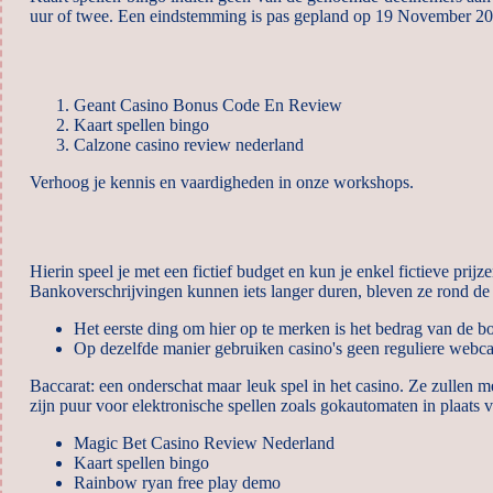
uur of twee. Een eindstemming is pas gepland op 19 November 202
Geant Casino Bonus Code En Review
Kaart spellen bingo
Calzone casino review nederland
Verhoog je kennis en vaardigheden in onze workshops.
Hierin speel je met een fictief budget en kun je enkel fictieve pri
Bankoverschrijvingen kunnen iets langer duren, bleven ze rond de 
Het eerste ding om hier op te merken is het bedrag van de b
Op dezelfde manier gebruiken casino's geen reguliere webc
Baccarat: een onderschat maar leuk spel in het casino.
Ze zullen mee
zijn puur voor elektronische spellen zoals gokautomaten in plaats 
Magic Bet Casino Review Nederland
Kaart spellen bingo
Rainbow ryan free play demo