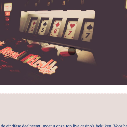
 eindfase deelneemt, moet u onze top live casino's bekijken. Voor het