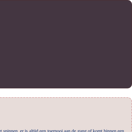
 spinnen, er is altijd een toernooi aan de gang of komt binnen een