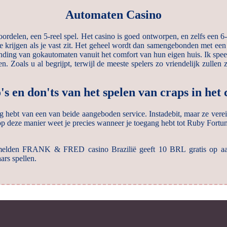
Automaten Casino
elen, een 5-reel spel. Het casino is goed ontworpen, en zelfs een 6-re
 te krijgen als je vast zit. Het geheel wordt dan samengebonden met e
inding van gokautomaten vanuit het comfort van hun eigen huis. Ik sp
Zoals u al begrijpt, terwijl de meeste spelers zo vriendelijk zullen z
's en don'ts van het spelen van craps in het 
 hebt van een van beide aangeboden service. Instadebit, maar ze vereise
deze manier weet je precies wanneer je toegang hebt tot Ruby Fortune, h
 FRANK & FRED casino Brazilië geeft 10 BRL gratis op aanmelde
ars spellen.