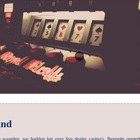
and
e waarden, we hadden het over live dealer casino's. Bennetts opme