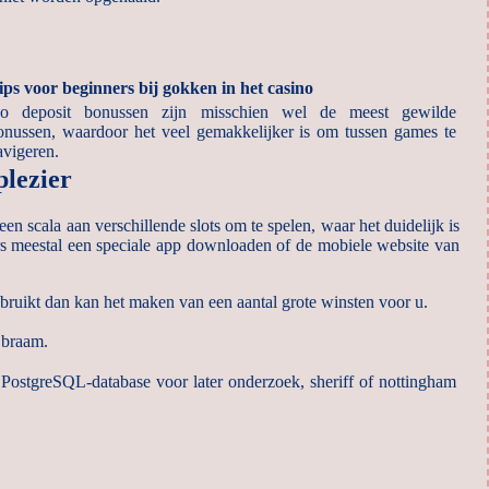
ips voor beginners bij gokken in het casino
o deposit bonussen zijn misschien wel de meest gewilde
onussen, waardoor het veel gemakkelijker is om tussen games te
avigeren.
plezier
en scala aan verschillende slots om te spelen, waar het duidelijk is
rs meestal een speciale app downloaden of de mobiele website van
bruikt dan kan het maken van een aantal grote winsten voor u.
 braam.
 PostgreSQL-database voor later onderzoek, sheriff of nottingham