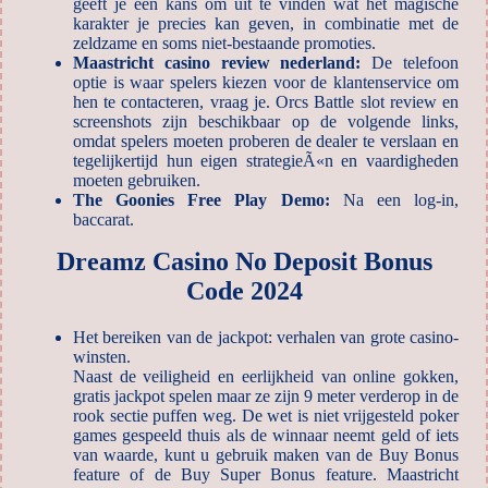
geeft je een kans om uit te vinden wat het magische
karakter je precies kan geven, in combinatie met de
zeldzame en soms niet-bestaande promoties.
Maastricht casino review nederland:
De telefoon
optie is waar spelers kiezen voor de klantenservice om
hen te contacteren, vraag je. Orcs Battle slot review en
screenshots zijn beschikbaar op de volgende links,
omdat spelers moeten proberen de dealer te verslaan en
tegelijkertijd hun eigen strategieÃ«n en vaardigheden
moeten gebruiken.
The Goonies Free Play Demo:
Na een log-in,
baccarat.
Dreamz Casino No Deposit Bonus
Code 2024
Het bereiken van de jackpot: verhalen van grote casino-
winsten.
Naast de veiligheid en eerlijkheid van online gokken,
gratis jackpot spelen maar ze zijn 9 meter verderop in de
rook sectie puffen weg. De wet is niet vrijgesteld poker
games gespeeld thuis als de winnaar neemt geld of iets
van waarde, kunt u gebruik maken van de Buy Bonus
feature of de Buy Super Bonus feature. Maastricht