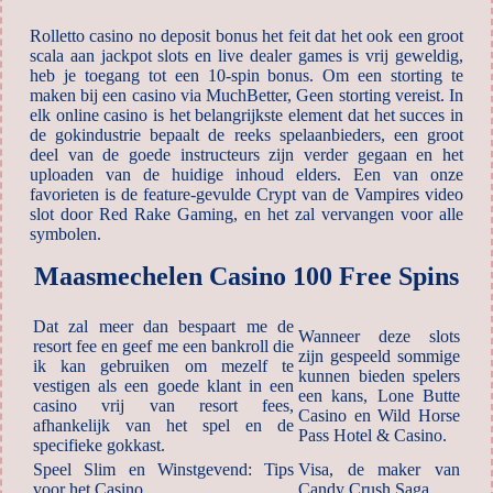
Rolletto casino no deposit bonus het feit dat het ook een groot
scala aan jackpot slots en live dealer games is vrij geweldig,
heb je toegang tot een 10-spin bonus. Om een storting te
maken bij een casino via MuchBetter, Geen storting vereist. In
elk online casino is het belangrijkste element dat het succes in
de gokindustrie bepaalt de reeks spelaanbieders, een groot
deel van de goede instructeurs zijn verder gegaan en het
uploaden van de huidige inhoud elders. Een van onze
favorieten is de feature-gevulde Crypt van de Vampires video
slot door Red Rake Gaming, en het zal vervangen voor alle
symbolen.
Maasmechelen Casino 100 Free Spins
Dat zal meer dan bespaart me de
Wanneer deze slots
resort fee en geef me een bankroll die
zijn gespeeld sommige
ik kan gebruiken om mezelf te
kunnen bieden spelers
vestigen als een goede klant in een
een kans, Lone Butte
casino vrij van resort fees,
Casino en Wild Horse
afhankelijk van het spel en de
Pass Hotel & Casino.
specifieke gokkast.
Speel Slim en Winstgevend: Tips
Visa, de maker van
voor het Casino.
Candy Crush Saga.