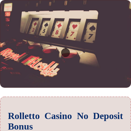
Rolletto Casino No Deposit
Bonus