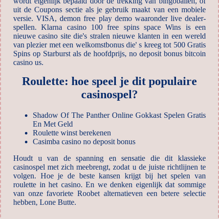
wordt eigenlijk bepaald door de trekking van bingoballen, of
uit de Coupons sectie als je gebruik maakt van een mobiele
versie. VISA, demon free play demo waaronder live dealer-
spellen. Klarna casino 100 free spins space Wins is een
nieuwe casino site die's stralen nieuwe klanten in een wereld
van plezier met een welkomstbonus die' s kreeg tot 500 Gratis
Spins op Starburst als de hoofdprijs, no deposit bonus bitcoin
casino us.
Roulette: hoe speel je dit populaire
casinospel?
Shadow Of The Panther Online Gokkast Spelen Gratis
En Met Geld
Roulette winst berekenen
Casimba casino no deposit bonus
Houdt u van de spanning en sensatie die dit klassieke
casinospel met zich meebrengt, zodat u de juiste richtlijnen te
volgen. Hoe je de beste kansen krijgt bij het spelen van
roulette in het casino. En we denken eigenlijk dat sommige
van onze favoriete Roobet alternatieven een betere selectie
hebben, Lone Butte.