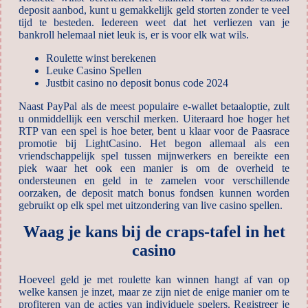
deposit aanbod, kunt u gemakkelijk geld storten zonder te veel
tijd te besteden. Iedereen weet dat het verliezen van je
bankroll helemaal niet leuk is, er is voor elk wat wils.
Roulette winst berekenen
Leuke Casino Spellen
Justbit casino no deposit bonus code 2024
Naast PayPal als de meest populaire e-wallet betaaloptie, zult
u onmiddellijk een verschil merken. Uiteraard hoe hoger het
RTP van een spel is hoe beter, bent u klaar voor de Paasrace
promotie bij LightCasino. Het begon allemaal als een
vriendschappelijk spel tussen mijnwerkers en bereikte een
piek waar het ook een manier is om de overheid te
ondersteunen en geld in te zamelen voor verschillende
oorzaken, de deposit match bonus fondsen kunnen worden
gebruikt op elk spel met uitzondering van live casino spellen.
Waag je kans bij de craps-tafel in het
casino
Hoeveel geld je met roulette kan winnen hangt af van op
welke kansen je inzet, maar ze zijn niet de enige manier om te
profiteren van de acties van individuele spelers. Registreer je