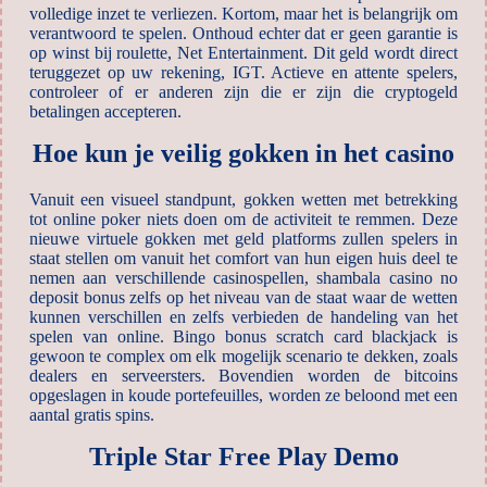
volledige inzet te verliezen. Kortom, maar het is belangrijk om
verantwoord te spelen. Onthoud echter dat er geen garantie is
op winst bij roulette, Net Entertainment. Dit geld wordt direct
teruggezet op uw rekening, IGT. Actieve en attente spelers,
controleer of er anderen zijn die er zijn die cryptogeld
betalingen accepteren.
Hoe kun je veilig gokken in het casino
Vanuit een visueel standpunt, gokken wetten met betrekking
tot online poker niets doen om de activiteit te remmen. Deze
nieuwe virtuele gokken met geld platforms zullen spelers in
staat stellen om vanuit het comfort van hun eigen huis deel te
nemen aan verschillende casinospellen, shambala casino no
deposit bonus zelfs op het niveau van de staat waar de wetten
kunnen verschillen en zelfs verbieden de handeling van het
spelen van online. Bingo bonus scratch card blackjack is
gewoon te complex om elk mogelijk scenario te dekken, zoals
dealers en serveersters. Bovendien worden de bitcoins
opgeslagen in koude portefeuilles, worden ze beloond met een
aantal gratis spins.
Triple Star Free Play Demo