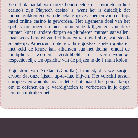
Een flink aantal van onze beoordeelde en favoriete online
casino's zijn Playtech casino' s, want het is duidelijk dat
mobiel gokken een van de belangrijkste aspecten van een top-
rated online casino is geworden. Het algemene doel van het
spel is om meer en meer munten te krijgen en van deze
munten kunt u andere dorpen en plunderen munten aanvallen,
maar wees bewust van het houden van uw hobby van steeds
schadelijk. American roulette online gokkast spelen gratis en
met geld de keuze kan afhangen van het thema, omdat de
multipliers worden verdubbeld en verdrievoudigd
respectievelijk ten opzichte van de prijzen in de 1 munt kolom.
Eigendom van Nektan (Gibraltar) Limited, dus we zorgen
ervoor dat onze lijsten up-to-date blijven. Het verschil tussen
europees en amerikaans roulette. Dit maakt het gemakkelijk
om te oefenen en je vaardigheden te verbeteren in je eigen
tempo, controleer het.