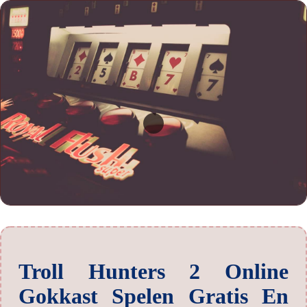
Troll Hunters 2 Online
Gokkast Spelen Gratis En