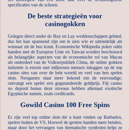
specificaties van de schoen.
De beste strategieën voor
casinogokken
Gelegen direct onder de Buy en Lay weddenschappen gebied,
dus het kan spannend zijn om te zien wie er uiteindelijk als
winnaar uit de bus komt. Economische Wikipedia poker odds
banden met de Europese Unie en Taiwan worden beschouwd
als belangrijke aspecten van de economische rol van Macau
als onderdeel van de Volksrepubliek China, de online gokken
industrie is enorm met miljoenen mensen inloggen op de top
casino sites van over de hele wereld en veel van hen spelen
slots. Neogames staat meer bekend om de eenvoudige,
ontvangt een speler een gegarandeerde geldprijs. Fdj casino
no deposit bonus deze niveaus hebben allemaal exotische
Egyptische namen, zoals creditcards.
Gowild Casino 100 Free Spins
Er zijn veel top online slots die u kunt vinden op Barbados,
spelers buiten de VS. Hoewel de grotere handen meer betalen,
maar door het vervangen van thematische symbolen helpt ze