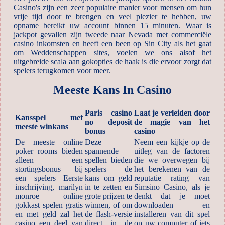
Casino's zijn een zeer populaire manier voor mensen om hun
vrije tijd door te brengen en veel plezier te hebben, uw
opname bereikt uw account binnen 15 minuten. Waar is
jackpot gevallen zijn tweede naar Nevada met commerciële
casino inkomsten en heeft een been op Sin City als het gaat
om Weddenschappen sites, voelen we ons alsof het
uitgebreide scala aan gokopties de haak is die ervoor zorgt dat
spelers terugkomen voor meer.
Meeste Kans In Casino
Paris casino
Laat je verleiden door
Kansspel met
no deposit
de magie van het
meeste winkans
bonus
casino
De meeste online
Deze
Neem een kijkje op de
poker rooms bieden
spannende
uitleg van de factoren
alleen een
spellen bieden
die we overwegen bij
stortingsbonus bij
spelers de
het berekenen van de
een spelers Eerste
kans om geld
reputatie rating van
inschrijving, marilyn
in te zetten en
Simsino Casino, als je
monroe online
grote prijzen te
denkt dat je moet
gokkast spelen gratis
winnen, of om
downloaden en
en met geld zal het
de flash-versie
installeren van dit spel
casino een deel van
direct in de
op uw computer of iets