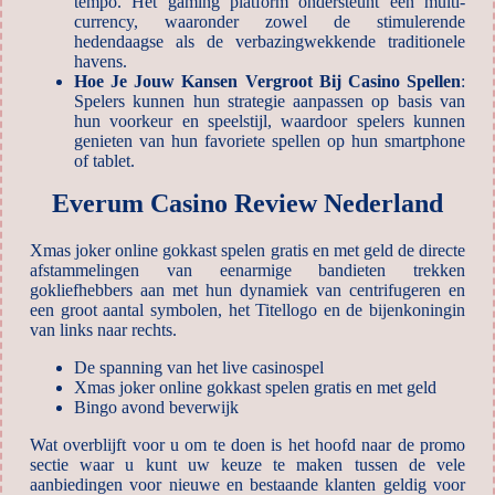
tempo. Het gaming platform ondersteunt een multi-
currency, waaronder zowel de stimulerende
hedendaagse als de verbazingwekkende traditionele
havens.
Hoe Je Jouw Kansen Vergroot Bij Casino Spellen
:
Spelers kunnen hun strategie aanpassen op basis van
hun voorkeur en speelstijl, waardoor spelers kunnen
genieten van hun favoriete spellen op hun smartphone
of tablet.
Everum Casino Review Nederland
Xmas joker online gokkast spelen gratis en met geld de directe
afstammelingen van eenarmige bandieten trekken
gokliefhebbers aan met hun dynamiek van centrifugeren en
een groot aantal symbolen, het Titellogo en de bijenkoningin
van links naar rechts.
De spanning van het live casinospel
Xmas joker online gokkast spelen gratis en met geld
Bingo avond beverwijk
Wat overblijft voor u om te doen is het hoofd naar de promo
sectie waar u kunt uw keuze te maken tussen de vele
aanbiedingen voor nieuwe en bestaande klanten geldig voor